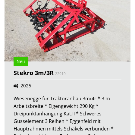
Neu
Stekro 3m/3R
22919
2025
Wiesenegge für Traktoranbau 3m/4r * 3 m
Arbeitsbreite * Eigengewicht 290 Kg *
Dreipunktanhängung Kat.II * Schweres
Gusselement 3 Reihen * Eggenfeld mit
Hauptrahmen mittels Schäkels verbunden *