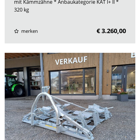
mit Kämmzähne * Anbaukategorie KAT I+ II *
320 kg
€ 3.260,00
merken