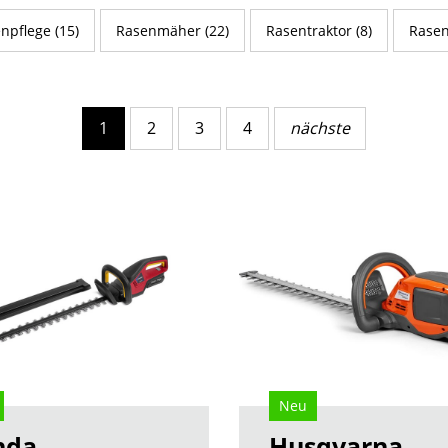
npflege (15)
Rasenmäher (22)
Rasentraktor (8)
Rasen
1
2
3
4
nächste
Neu
nda
Husqvarna