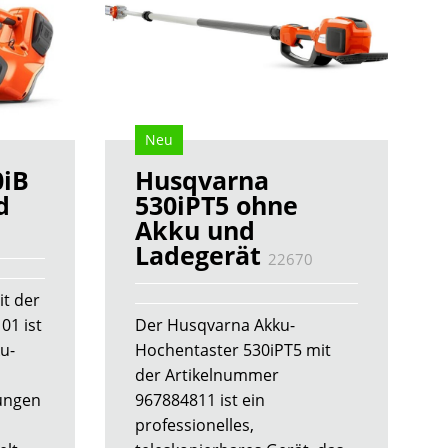
Neu
0iB
Husqvarna
d
530iPT5 ohne
Akku und
Ladegerät
22670
t der
01 ist
Der Husqvarna Akku-
ku-
Hochentaster 530iPT5 mit
der Artikelnummer
ungen
967884811 ist ein
professionelles,