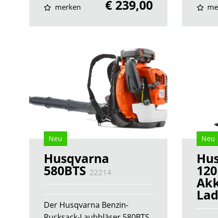
€ 239,00
merken
me
Neu
Neu
Husqvarna
Hu
580BTS
120
22214
Ak
Lad
Der Husqvarna Benzin-
Rucksack-Laubbläser 580BTS