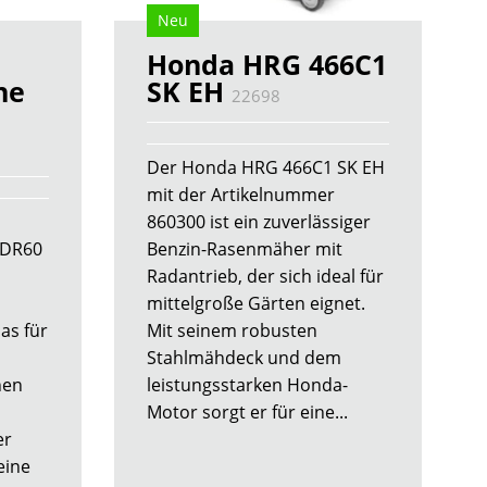
Neu
Honda HRG 466C1
ne
SK EH
22698
Der Honda HRG 466C1 SK EH
mit der Artikelnummer
860300 ist ein zuverlässiger
HDR60
Benzin-Rasenmäher mit
Radantrieb, der sich ideal für
mittelgroße Gärten eignet.
as für
Mit seinem robusten
Stahlmähdeck und dem
nen
leistungsstarken Honda-
Motor sorgt er für eine...
er
eine