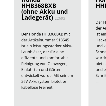
HHB368BXB
HH
(ohne Akku und
Ladegerät)
22693
Der 
der A
Der Honda HHB368BXB mit
ist ei
der Artikelnummer 913545
Hecke
ist ein leistungsstarker Akku-
und k
Laubbläser, der für eine
Schne
effiziente und komfortable
wurde
Reinigung von Gehwegen,
bietet
Einfahrten und Gärten
und e
entwickelt wurde. Mit seinem
Schni
36V-Akkusystem bietet er
...
kabellose Freiheit...