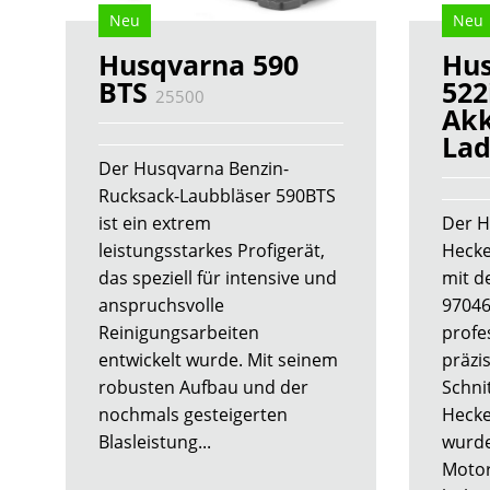
Neu
Neu
Husqvarna 590
Hu
BTS
522
25500
Ak
Lad
Der Husqvarna Benzin-
Rucksack-Laubbläser 590BTS
ist ein extrem
Der H
leistungsstarkes Profigerät,
Hecke
das speziell für intensive und
mit d
anspruchsvolle
97046
Reinigungsarbeiten
profe
entwickelt wurde. Mit seinem
präzis
robusten Aufbau und der
Schni
nochmals gesteigerten
Hecke
Blasleistung...
wurde
Motor