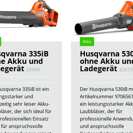
Neu
qvarna 335iB
Husqvarna 53
e Akku und
ohne Akku un
egerät
Ladegerät
25499
22673
usqvarna 335iB ist ein
Der Husqvarna 530iB mi
ungsstarker und
Artikelnummer 9706561
zeitig sehr leiser Akku-
ein leistungsstarker Ak
äser, der sich ideal für
Laubbläser, der für
rofessionellen Einsatz
professionelle Anwend
 für anspruchsvolle
und anspruchsvolle