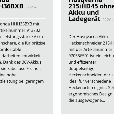
H36BXB
215iHD45 ohn
22694
Akku und
Ladegerät
22204
Honda HHH36BXB mit
rtikelnummer 913732
ne leistungsstarke Akku-
Der Husqvarna Akku-
nschere, die für präzise
Heckenschneider 215i
omfortable
mit der Artikelnummer
idarbeiten entwickelt
970536501 ist ein leicht
. Dank des 36V-Akkus
und effizienter,
 sie kabellose Freiheit
doppelseitiger
ine hohe
Heckenschneider, der s
ttleistung bei geringem
ideal für verschiedene
Heckenarten eignet. Se
ergonomisches Design
die ausgewogene...