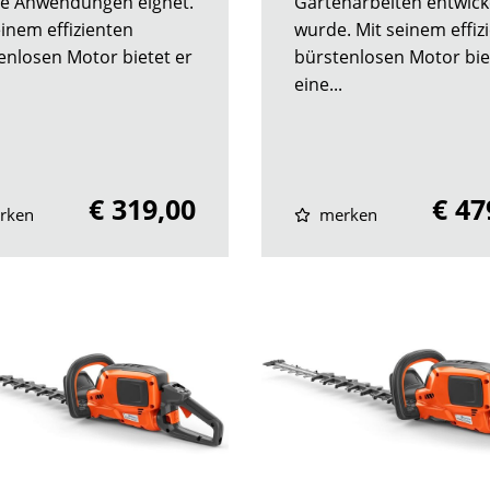
te Anwendungen eignet.
Gartenarbeiten entwick
einem effizienten
wurde. Mit seinem effiz
enlosen Motor bietet er
bürstenlosen Motor bie
eine...
€ 319,00
€ 47
rken
merken