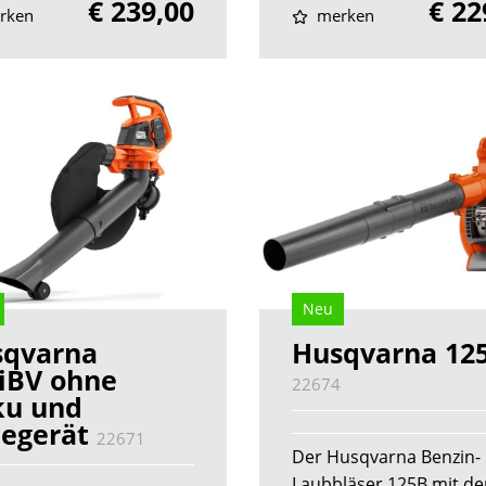
€ 239,00
€ 22
rken
merken
Neu
sqvarna
Husqvarna 12
iBV ohne
22674
ku und
egerät
22671
Der Husqvarna Benzin-
Laubbläser 125B mit de