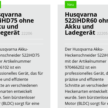
Neu
sqvarna
Husqvarna
iHD75 ohne
522iHDR60 oh
ku und
Akku und
egerät
Ladegerät
22206
22205
usqvarna Akku-
Der Husqvarna Akku-
nschneider 522iHD75
Heckenschneider 522i
er Artikelnummer
mit der Artikelnummer
6102 ist ein
970466202 ist ein
ssionelles Gerät, das für
professionelles Gerät, d
e und effiziente
präzise und effiziente
tte an verschiedenen
Schnitte an verschiede
narten entwickelt
Heckenarten entwickelt
. Sein bürstenloser
wurde. Sein bürstenlos
 (BLDC) sorgt für eine
Motor (BLDC) sorgt für 