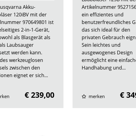
usqvarna Akku-
Artikelnummer 9527156
läser 120iBV mit der
ein effizientes und
elnummer 970649801 ist
benutzerfreundliches G
elseitiges 2-in-1-Gerät,
das sich ideal für den
owohl als Blasgerät als
privaten Gebrauch eign
als Laubsauger
Sein leichtes und
setzt werden kann.
ausgewogenes Design
des werkzeuglosen
ermöglicht eine einfach
els zwischen den
Handhabung und...
onen eignet er sich...
€ 239,00
€ 34
rken
merken