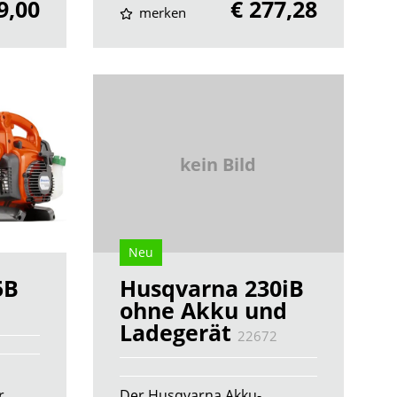
9,00
€ 277,28
merken
kein Bild
Neu
5B
Husqvarna 230iB
ohne Akku und
Ladegerät
22672
r
Der Husqvarna Akku-