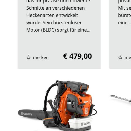
das für präzise und effiziente
priva
Schnitte an verschiedenen
Mit s
Heckenarten entwickelt
bürst
wurde. Sein bürstenloser
eine...
Motor (BLDC) sorgt für eine...
€ 479,00
merken
me