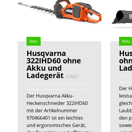
Neu
Neu
Husqvarna
Hus
322IHD60 ohne
ohn
Akku und
Lad
Ladegerät
22667
Der H
Der Husqvarna Akku-
leist
Heckenschneider 322iHD60
gleich
mit der Artikelnummer
Laubbl
970466401 ist ein leichtes
den p
und ergonomisches Gerät,
sowie