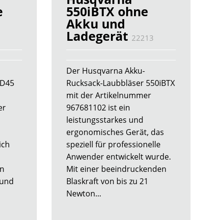
e
550iBTX ohne
Akku und
Ladegerät
22213
Der Husqvarna Akku-
HD45
Rucksack-Laubbläser 550iBTX
mit der Artikelnummer
er
967681102 ist ein
leistungsstarkes und
ergonomisches Gerät, das
ich
speziell für professionelle
Anwender entwickelt wurde.
in
Mit einer beeindruckenden
 und
Blaskraft von bis zu 21
Newton...