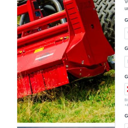
V
u
G
G
G
Bi
+
G