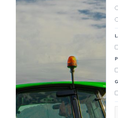
L
P
G