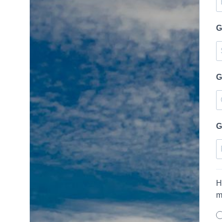
G
G
G
H
m