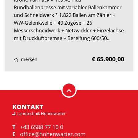
Rundballenpresse mit variabler Ballenkammer
und Schneidwerk * 1.822 Ballen am Zähler +
WW-Gelenkwelle + 40 Zugöse + 26
Messerschneidwerk + Netzwickler + Einzelachse
mit Druckluftbremse + Bereifung 600/50...
€ 65.900,00
merken
KONTAKT
Landtechnik Hohenwarter
T
+43 6588 77 10 0
E
office@hohenwarter.com