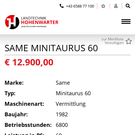
Zum Inhalt springen (Alt+0)
Zum Hauptmenü springen (Alt+1)
+43 6588 77 100
zur Merkliste
hinzufügen
SAME MINITAURUS 60
€ 12.900,00
Marke:
Same
Typ:
Minitaurus 60
Maschinenart:
Vermittlung
Baujahr:
1982
Betriebsstunden:
6800