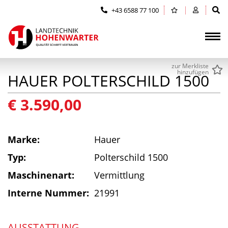
Zum Inhalt springen (Alt+0)
Zum Hauptmenü springen (Alt+1)
+43 6588 77 100
zur Merkliste
hinzufügen
HAUER POLTERSCHILD 1500
€ 3.590,00
Marke:
Hauer
Typ:
Polterschild 1500
Maschinenart:
Vermittlung
Interne Nummer:
21991
AUSSTATTUNG