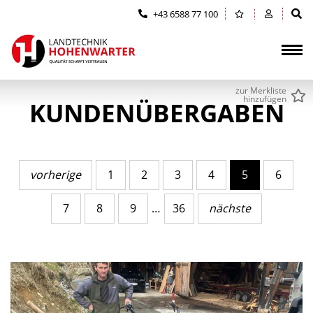
Zum Inhalt springen (Alt+0)
Zum Hauptmenü springen (Alt+1)
+43 6588 77 100
zur Merkliste
hinzufügen
KUNDENÜBERGABEN
vorherige
1
2
3
4
5
6
7
8
9
…
36
nächste