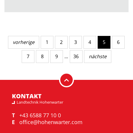
vorherige
1
2
3
4
5
6
7
8
9
…
36
nächste
KONTAKT
Landtechnik Hohenwarter
T
+43 6588 77 10 0
E
office@hohenwarter.com