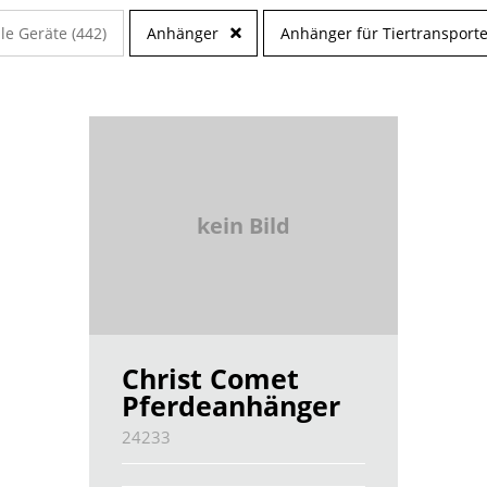
lle Geräte (442)
Anhänger
Anhänger für Tiertransport
kein Bild
Christ Comet
Pferdeanhänger
24233