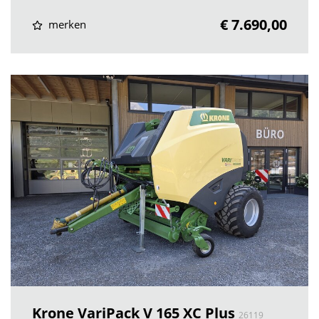
€ 7.690,00
merken
Krone VariPack V 165 XC Plus
26119