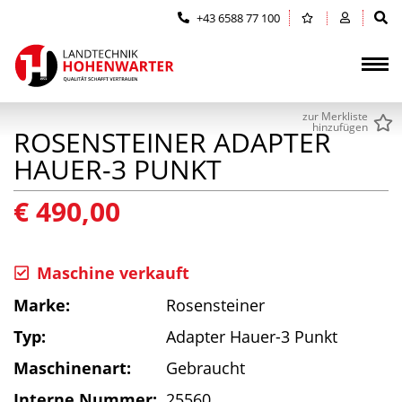
Zum Inhalt springen (Alt+0)
Zum Hauptmenü springen (Alt+1)
+43 6588 77 100
zur Merkliste
hinzufügen
ROSENSTEINER ADAPTER
HAUER-3 PUNKT
€ 490,00
Maschine verkauft
Marke:
Rosensteiner
Typ:
Adapter Hauer-3 Punkt
Maschinenart:
Gebraucht
Interne Nummer:
25560