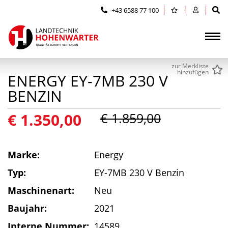
Zum Inhalt springen (Alt+0)
Zum Hauptmenü springen (Alt+1)
+43 6588 77 100
zur Merkliste
hinzufügen
ENERGY EY-7MB 230 V
BENZIN
€ 1.350,00
€ 1.859,00
Marke:
Energy
Typ:
EY-7MB 230 V Benzin
Maschinenart:
Neu
Baujahr:
2021
Interne Nummer:
14589