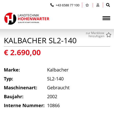
Zum Inhalt springen (Alt+0)
Zum Hauptmenü springen (Alt+1)
+43 6588 77 100
zur Merkliste
hinzufügen
KALBACHER SL2-140
€ 2.690,00
Marke:
Kalbacher
Typ:
SL2-140
Maschinenart:
Gebraucht
Baujahr:
2002
Interne Nummer:
10866