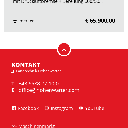
mit Druckluftbremse + Bereifung 600/50...
€ 65.900,00
merken
KONTAKT
Landtechnik Hohenwarter
T
+43 6588 77 10 0
E
office@hohenwarter.com
Facebook
Instagram
YouTube
Maschinenmarkt