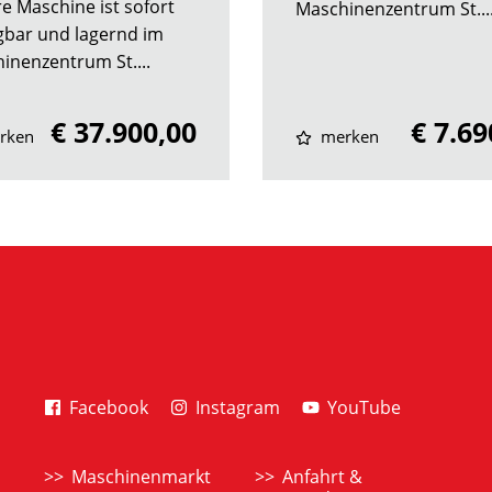
e Maschine ist sofort
Maschinenzentrum St...
gbar und lagernd im
inenzentrum St....
€ 37.900,00
€ 7.69
rken
merken
Facebook
Instagram
YouTube
Maschinenmarkt
Anfahrt &