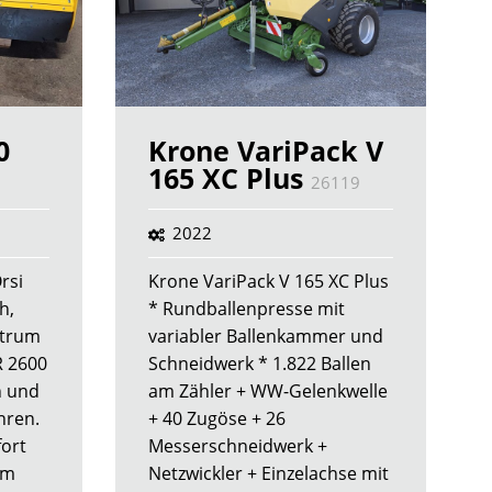
0
Krone VariPack V
165 XC Plus
26119
2022
rsi
Krone VariPack V 165 XC Plus
h,
* Rundballenpresse mit
ntrum
variabler Ballenkammer und
R 2600
Schneidwerk * 1.822 Ballen
n und
am Zähler + WW-Gelenkwelle
hren.
+ 40 Zugöse + 26
fort
Messerschneidwerk +
im
Netzwickler + Einzelachse mit