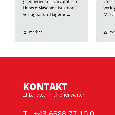
gegebenenfalls vorzuführen.
Unser
Unsere Maschine ist sofort
verfü
verfügbar und lagernd...
Masch
merken
me
KONTAKT
Landtechnik Hohenwarter
T
+43 6588 77 10 0