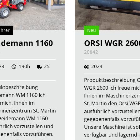
ührer
Neu
idemann 1160
ORSI WGR 260
4
20842
23
190h
25
2024
Produktbeschreibung O
ktbeschreibung
WGR 2600 Ich freue mic
emann WM 1160 Ich
Ihnen im Maschinenze
 mich, Ihnen im
St. Martin den Orsi WG
inenzentrum St. Martin
ausführlich vorzustelle
Weidemann WM 1160
gegebenenfalls vorzufü
hrlich vorzustellen und
Unsere Maschine ist so
enenfalls vorzuführen.
verfügbar und lagernd 