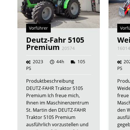
Vorführer
Vorf
Deutz-Fahr 5105
We
Premium
20574
1601
2023
44h
105
20
PS
PS
Produktbeschreibung
Produ
DEUTZ-FAHR Traktor 5105
Weid
Premium Ich freue mich,
freue
Ihnen im Maschinenzentrum
Masch
St. Martin den DEUTZ-FAHR
den 
Traktor 5105 Premium
ausfü
ausführlich vorzustellen und
gegeb