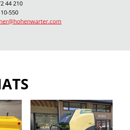
72 44 210
 10-550
ebner@hohenwarter.com
NATS