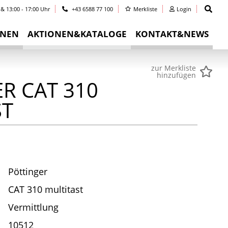
 & 13:00 - 17:00 Uhr
+43 6588 77 100
Merkliste
Login
INEN
AKTIONEN&KATALOGE
KONTAKT&NEWS
zur Merkliste
hinzufügen
R CAT 310
ST
Pöttinger
CAT 310 multitast
Vermittlung
10512