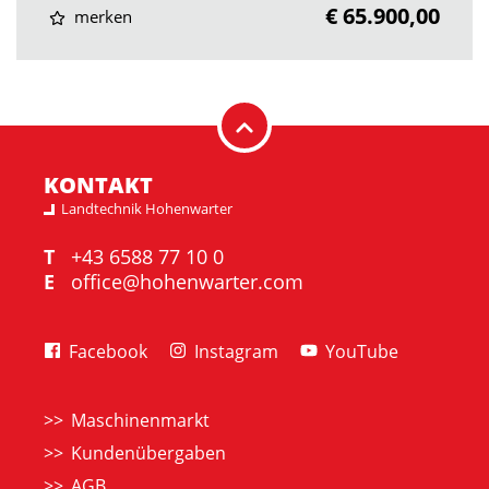
€ 65.900,00
merken
KONTAKT
Landtechnik Hohenwarter
T
+43 6588 77 10 0
E
office@hohenwarter.com
Facebook
Instagram
YouTube
Maschinenmarkt
Kundenübergaben
AGB