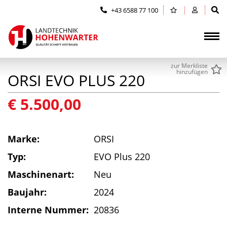
Zum Inhalt springen (Alt+0)
Zum Hauptmenü springen (Alt+1)
+43 6588 77 100
zur Merkliste
hinzufügen
ORSI EVO PLUS 220
€ 5.500,00
Marke:
ORSI
Typ:
EVO Plus 220
Maschinenart:
Neu
Baujahr:
2024
Interne Nummer:
20836